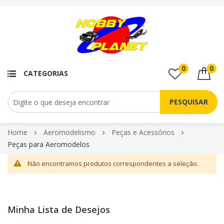
0
0
CATEGORIAS
PESQUISAR
Pular
Home
Aeromodelismo
Peças e Acessórios
para
Peças para Aeromodelos
o
Não encontramos produtos correspondentes a seleção.
conteúdo
Minha Lista de Desejos