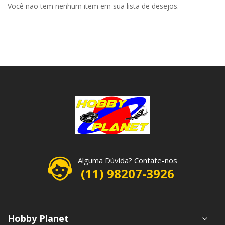
Você não tem nenhum item em sua lista de desejos.
Alguma Dúvida? Contate-nos
(11) 98207-3926
Hobby Planet