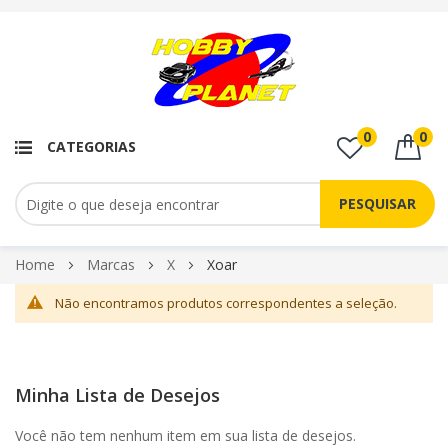
0
0
CATEGORIAS
PESQUISAR
Pular
Home
Marcas
X
Xoar
para
Não encontramos produtos correspondentes a seleção.
o
conteúdo
Minha Lista de Desejos
Você não tem nenhum item em sua lista de desejos.