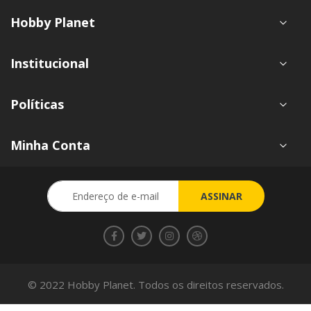
Hobby Planet
Institucional
Políticas
Minha Conta
Inscreva-
ASSINAR
se
na
nossa
Newsletter:
© 2022 Hobby Planet. Todos os direitos reservados.