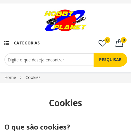
0
0
CATEGORIAS
PESQUISAR
Pular
Home
Cookies
para
o
conteúdo
Cookies
O que são cookies?