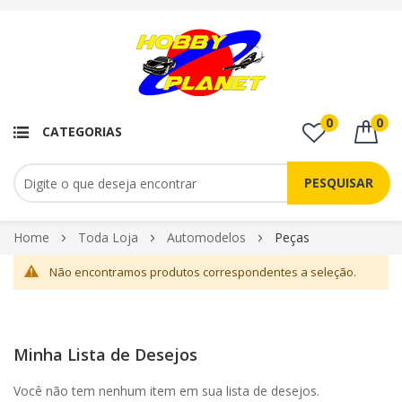
0
0
CATEGORIAS
PESQUISAR
Pular
Home
Toda Loja
Automodelos
Peças
para
Não encontramos produtos correspondentes a seleção.
o
conteúdo
Minha Lista de Desejos
Você não tem nenhum item em sua lista de desejos.