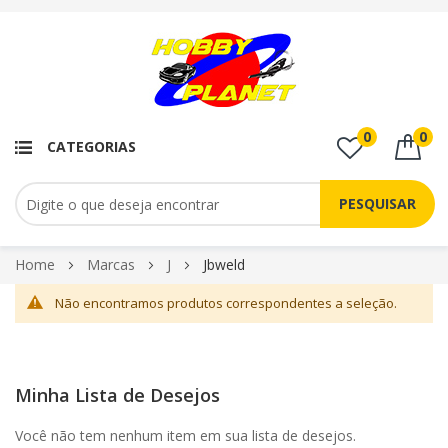
0
0
CATEGORIAS
PESQUISAR
Pular
Home
Marcas
J
Jbweld
para
Não encontramos produtos correspondentes a seleção.
o
conteúdo
Minha Lista de Desejos
Você não tem nenhum item em sua lista de desejos.