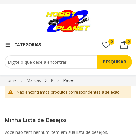
0
0
CATEGORIAS
PESQUISAR
Pular
Home
Marcas
P
Pacer
para
Não encontramos produtos correspondentes a seleção.
o
conteúdo
Minha Lista de Desejos
Você não tem nenhum item em sua lista de desejos.