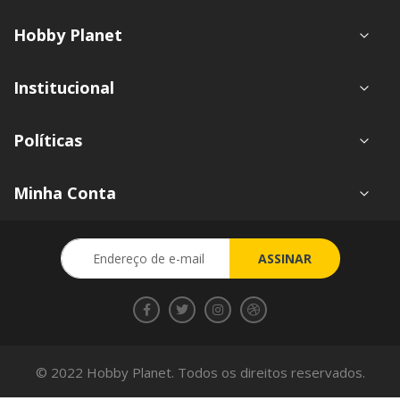
Hobby Planet
Institucional
Políticas
Minha Conta
Inscreva-
ASSINAR
se
na
nossa
Newsletter:
© 2022 Hobby Planet. Todos os direitos reservados.